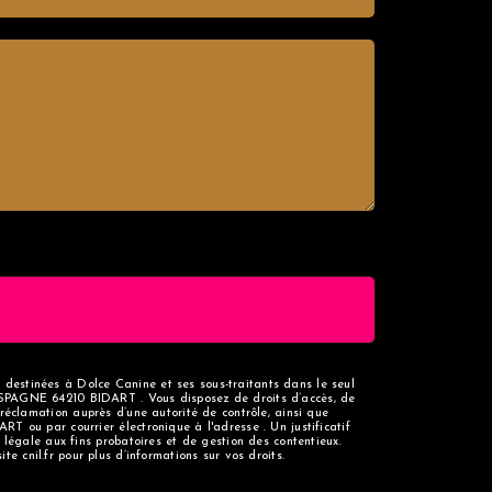
t destinées à Dolce Canine et ses sous-traitants dans le seul
SPAGNE 64210 BIDART . Vous disposez de droits d’accès, de
e réclamation auprès d’une autorité de contrôle, ainsi que
 ou par courrier électronique à l'adresse . Un justificatif
légale aux fins probatoires et de gestion des contentieux.
site cnil.fr pour plus d’informations sur vos droits.