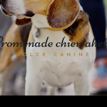
promenade chien ahet
DOLCE CANINE