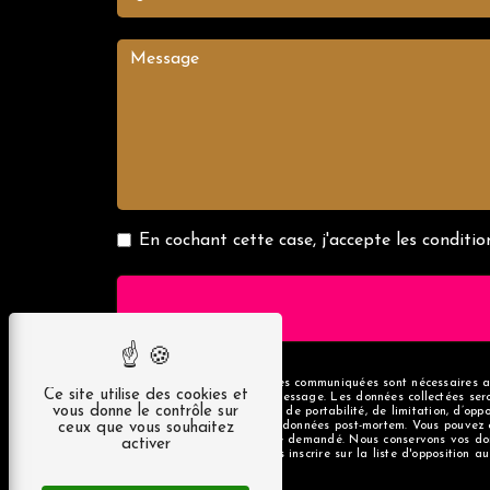
En cochant cette case, j'accepte les condition
** Les données personnelles communiquées sont nécessaires aux
Ce site utilise des cookies et
but de répondre à votre message. Les données collectées se
vous donne le contrôle sur
rectification, d’effacement, de portabilité, de limitation, d’o
ceux que vous souhaitez
d’organiser le sort de vos données post-mortem. Vous pouvez 
d'identité pourra vous être demandé. Nous conservons vos don
activer
Vous avez le droit de vous inscrire sur la liste d'opposition