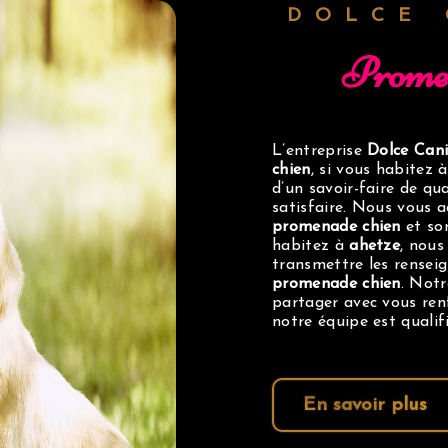
DOLCE
prome
L’entreprise
Dolce Can
chien
, si vous habitez 
d’un savoir-faire de qu
satisfaire. Nous vous 
promenade chien
et som
habitez à
ahetze
, nous
transmettre les rensei
promenade chien
. Notr
partager avec vous renf
notre équipe est qualifi
En savoir plus