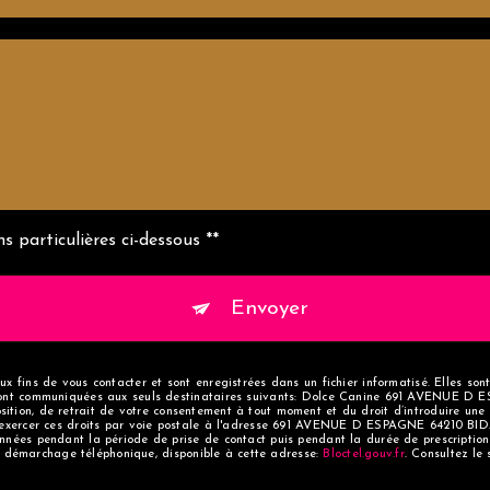
s particulières ci-dessous **
Envoyer
 fins de vous contacter et sont enregistrées dans un fichier informatisé. Elles son
ront communiquées aux seuls destinataires suivants: Dolce Canine 691 AVENUE D E
pposition, de retrait de votre consentement à tout moment et du droit d’introduire un
exercer ces droits par voie postale à l'adresse 691 AVENUE D ESPAGNE 64210 BIDART
nées pendant la période de prise de contact puis pendant la durée de prescription 
 au démarchage téléphonique, disponible à cette adresse:
Bloctel.gouv.fr
. Consultez le 