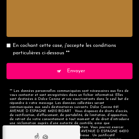
En cochant cette case, j'accepte les conditions
particulières ci-dessous **
Envoyer
** Les données personnelles communiquées sont nécessaires aux fins de
vous contacter et sont enregistrées dans un fichier informatisé. Elles
sont destinées à Dolce Canine et ses sous-traitants dans le seul but de
répondre à votre message. Les données collectées seront
communiquées aux seuls destinataires suivants: Dolce Canine 691
AVENUE D ESPAGNE 64210 BIDART . Vous disposez de droits d’accès,
de rectification, d’effacement, de portabilité, de limitation, d’opposition,
de retrait de votre consentement à tout moment et du droit d’introduire
une réclamation auprès d’une autorité de contrôle, ainsi que
d’organiser le sort de vos données post-mortem. Vous pouvez exercer
ces droits par voie postale à l'adresse 691 AVENUE D ESPAGNE 64210
BIDART ou par courrier électronique à l'adresse . Un justificatif