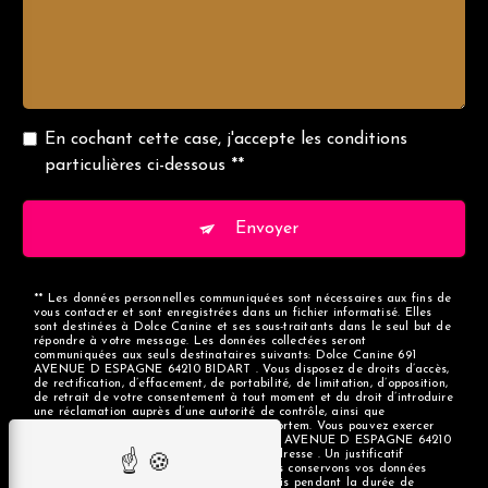
En cochant cette case, j'accepte les conditions
particulières ci-dessous **
Envoyer
** Les données personnelles communiquées sont nécessaires aux fins de
vous contacter et sont enregistrées dans un fichier informatisé. Elles
sont destinées à Dolce Canine et ses sous-traitants dans le seul but de
répondre à votre message. Les données collectées seront
communiquées aux seuls destinataires suivants: Dolce Canine 691
AVENUE D ESPAGNE 64210 BIDART . Vous disposez de droits d’accès,
de rectification, d’effacement, de portabilité, de limitation, d’opposition,
de retrait de votre consentement à tout moment et du droit d’introduire
une réclamation auprès d’une autorité de contrôle, ainsi que
d’organiser le sort de vos données post-mortem. Vous pouvez exercer
ces droits par voie postale à l'adresse 691 AVENUE D ESPAGNE 64210
BIDART ou par courrier électronique à l'adresse . Un justificatif
d'identité pourra vous être demandé. Nous conservons vos données
pendant la période de prise de contact puis pendant la durée de