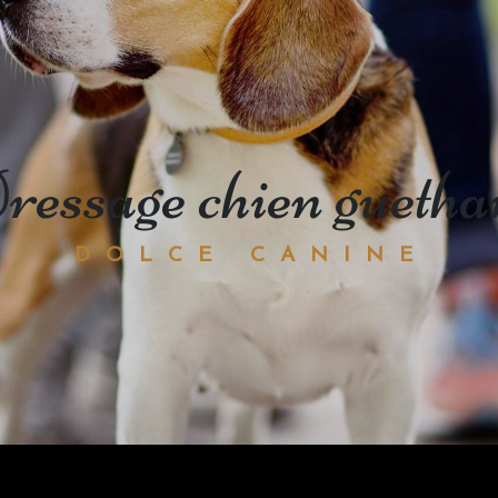
dressage chien guetha
DOLCE CANINE