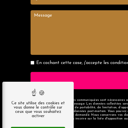
En cochant cette case, j'accepte les condition
** Les données personnelles communiquées sont nécessaires aux
Ce site utilise des cookies et
but de répondre à votre message. Les données collectées se
vous donne le contrôle sur
rectification, d’effacement, de portabilité, de limitation, d’o
ceux que vous souhaitez
d’organiser le sort de vos données post-mortem. Vous pouvez 
d'identité pourra vous être demandé. Nous conservons vos don
activer
Vous avez le droit de vous inscrire sur la liste d'opposition