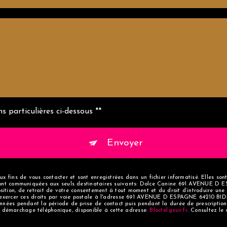
s particulières ci-dessous **
Envoyer
 fins de vous contacter et sont enregistrées dans un fichier informatisé. Elles son
ront communiquées aux seuls destinataires suivants: Dolce Canine 691 AVENUE D E
pposition, de retrait de votre consentement à tout moment et du droit d’introduire un
exercer ces droits par voie postale à l'adresse 691 AVENUE D ESPAGNE 64210 BIDART
nées pendant la période de prise de contact puis pendant la durée de prescription 
 au démarchage téléphonique, disponible à cette adresse:
Bloctel.gouv.fr
. Consultez le 