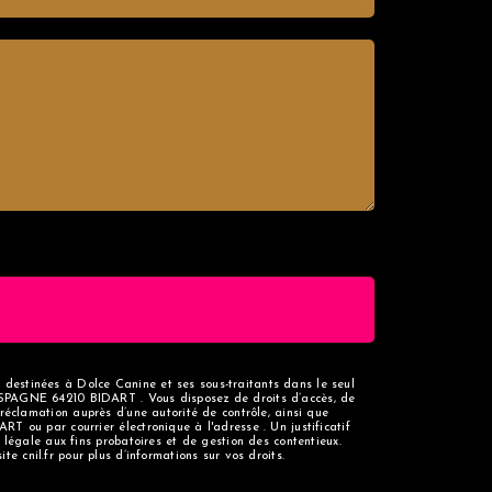
t destinées à Dolce Canine et ses sous-traitants dans le seul
SPAGNE 64210 BIDART . Vous disposez de droits d’accès, de
e réclamation auprès d’une autorité de contrôle, ainsi que
 ou par courrier électronique à l'adresse . Un justificatif
légale aux fins probatoires et de gestion des contentieux.
site cnil.fr pour plus d’informations sur vos droits.