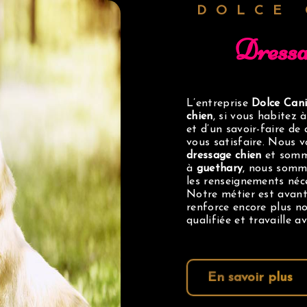
DOLCE
dress
L’entreprise
Dolce Can
chien
, si vous habitez 
et d’un savoir-faire de
vous satisfaire. Nous 
dressage chien
et somme
à
guethary
, nous somm
les renseignements néc
Notre métier est avant
renforce encore plus no
qualifiée et travaille a
En savoir plus